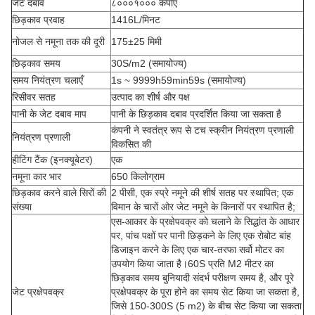
जेट दबाव
८०००१००० केपीए
छिड़काव प्रवाह
1416L/मिनट
नोजल से नमूना तक की दूरी
175±25 मिमी
छिड़काव समय
30S/m2 (समायोज्य)
समय नियंत्रण चलाएँ
1s ~ 9999h59min59s (समायोज्य)
रिसीवर सतह
उत्पाद का शीर्ष और पक्ष
पानी के जेट दबाव माप
पानी के छिड़काव दबाव प्रदर्शित किया जा सकता है
कंपनी ने स्वतंत्र रूप से टच स्क्रीन नियंत्रण प्रणाली
नियंत्रण प्रणाली
विकसित की
हीटिंग टैंक (इनक्यूबेटर)
एक
नमूना कार भार
650 किलोग्राम
छिड़काव करने वाले सिरों की
2 पीसी, एक स्प्रे नमूने की शीर्ष सतह पर स्थापित; एक
संख्या
विमान के चारों ओर जेट नमूने के किनारों पर स्थापित है;
एस-आकार के प्रक्षेपवक्र को चलाने के सिद्धांत के आधार
पर, पांच पक्षों पर पानी छिड़कने के लिए एक रोबोट बांह
डिजाइन करने के लिए एक चार-तरफा सर्वो मोटर का
उपयोग किया जाता है।60S प्रति M2 मीटर का
छिड़काव समय बुनियादी संदर्भ परीक्षण समय है, और पूरे
जेट प्रक्षेपवक्र
प्रक्षेपवक्र के पूरा होने का समय सेट किया जा सकता है,
जिसे 150-300S (5 m2) के बीच सेट किया जा सकता