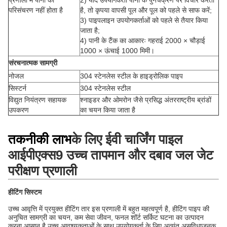
प्रणाली में पानी का
2) यदि उपयोगकर्ता पानी के पुनर्चक्रण पर विचार करता
परिसंचरण नहीं होता है
है, तो कृपया वापसी पूल और पूल को पहले से साफ करें;
3) पाइपलाइन उपयोगकर्ताओं को पहले से तैयार किया
जाता है;
4) पानी के टैंक का आकारः गहराई 2000 × चौड़ाई
1000 × ऊंचाई 1000 मिमी।
संरचनात्मक सामग्री
नोजल
304 स्टेनलेस स्टील के हाइड्रोलिक पाइप
सिस्टर्न
304 स्टेनलेस स्टील
विद्युत नियंत्रण सहायक
श्नाइडर और ओमरोन जैसे प्रसिद्ध अंतरराष्ट्रीय ब्रांडों
उपकरण
का चयन किया जाता है
तकनीकी लाभ
के लिए
ईवी चार्जिंग पाइल
आईपीएक्स9 उच्च तापमान और दबाव जल जेट
परीक्षण प्रणाली
हीटिंग सिस्टम
उच्च आवृत्ति में प्रयुक्त हीटिंग तार इस प्रणाली में बहुत महत्वपूर्ण है, हीटिंग पाइप की
अनुचित सामग्री का चयन, कम सेवा जीवन, फनल शॉर्ट सर्किट घटना का उत्पादन
करना आसान है,उच्च आवश्यकताओं के साथ उपयोगकर्ता के लिए अत्यंत असुविधाजनक