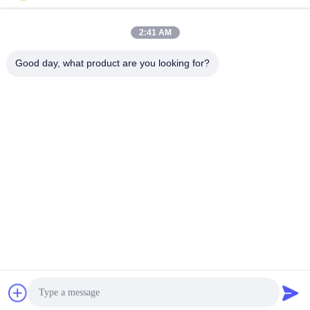
हमारा पता
2:41 AM
कंपनी का पता
कमरा 101, पहली मंजिल, नंबर 6, तीसरी सड़क, पिंगशान औद्योगिक क्षेत्र, शिबी
Good day, what product are you looking for?
सड़क, पान्यू जिला, गुआंगज़ौ, चीन
कारखाने का पता
कमरा 101, पहली मंजिल, नंबर 6, तीसरी सड़क, पिंगशान औद्योगिक क्षेत्र, शिबी
सड़क, पान्यू जिला, गुआंगज़ौ, चीन
टेलीफोन
+86--13527656435
चीन अच्छी गुणवत्ता इलेक्ट्रिक वाहन परीक्षण उपकरण आपूर्तिकर्ता. कॉपीराइट ©
-2026 Sinuo Testing Equipment Co. , Limited सभी अधिकार सुरक्षित हैं।
गोपनीयता नीति
|
साइटमैप