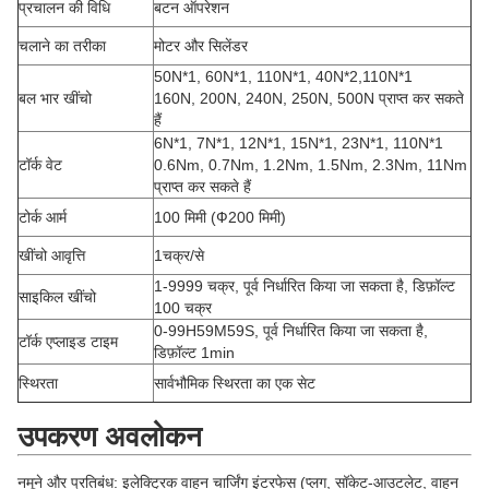
प्रचालन की विधि
बटन ऑपरेशन
चलाने का तरीका
मोटर और सिलेंडर
50N*1, 60N*1, 110N*1, 40N*2,110N*1
बल भार खींचो
160N, 200N, 240N, 250N, 500N प्राप्त कर सकते
हैं
6N*1, 7N*1, 12N*1, 15N*1, 23N*1, 110N*1
टॉर्क वेट
0.6Nm, 0.7Nm, 1.2Nm, 1.5Nm, 2.3Nm, 11Nm
प्राप्त कर सकते हैं
टोर्क आर्म
100 मिमी (Ф200 मिमी)
खींचो आवृत्ति
1चक्र/से
1-9999 चक्र, पूर्व निर्धारित किया जा सकता है, डिफ़ॉल्ट
साइकिल खींचो
100 चक्र
0-99H59M59S, पूर्व निर्धारित किया जा सकता है,
टॉर्क एप्लाइड टाइम
डिफ़ॉल्ट 1min
स्थिरता
सार्वभौमिक स्थिरता का एक सेट
उपकरण अवलोकन
नमूने और प्रतिबंध: इलेक्ट्रिक वाहन चार्जिंग इंटरफेस (प्लग, सॉकेट-आउटलेट, वाहन