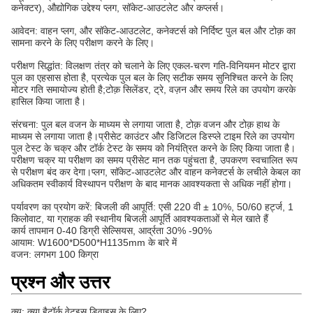
कनेक्टर), औद्योगिक उद्देश्य प्लग, सॉकेट-आउटलेट और कप्लर्स।
आवेदन: वाहन प्लग, और सॉकेट-आउटलेट, कनेक्टर्स को निर्दिष्ट पुल बल और टोक़ का
सामना करने के लिए परीक्षण करने के लिए।
परीक्षण सिद्धांत: विलक्षण तंत्र को चलाने के लिए एकल-चरण गति-विनियमन मोटर द्वारा
पुल का एहसास होता है, प्रत्येक पुल बल के लिए सटीक समय सुनिश्चित करने के लिए
मोटर गति समायोज्य होती है;टोक़ सिलेंडर, ट्रे, वज़न और समय रिले का उपयोग करके
हासिल किया जाता है।
संरचना: पुल बल वजन के माध्यम से लगाया जाता है, टोक़ वजन और टोक़ हाथ के
माध्यम से लगाया जाता है।प्रीसेट काउंटर और डिजिटल डिस्प्ले टाइम रिले का उपयोग
पुल टेस्ट के चक्र और टॉर्क टेस्ट के समय को नियंत्रित करने के लिए किया जाता है।
परीक्षण चक्र या परीक्षण का समय प्रीसेट मान तक पहुंचता है, उपकरण स्वचालित रूप
से परीक्षण बंद कर देगा।प्लग, सॉकेट-आउटलेट और वाहन कनेक्टर्स के लचीले केबल का
अधिकतम स्वीकार्य विस्थापन परीक्षण के बाद मानक आवश्यकता से अधिक नहीं होगा।
पर्यावरण का प्रयोग करें: बिजली की आपूर्ति: एसी 220 वी ± 10%, 50/60 हर्ट्ज, 1
किलोवाट, या ग्राहक की स्थानीय बिजली आपूर्ति आवश्यकताओं से मेल खाते हैं
कार्य तापमान 0-40 डिग्री सेल्सियस, आर्द्रता 30% -90%
आयाम: W1600*D500*H1135mm के बारे में
वजन: लगभग 100 किग्रा
प्रश्न और उत्तर
क्यू: क्या है
टॉर्क वेट
इस डिवाइस के लिए?