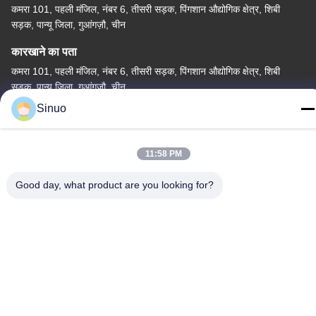
कमरा 101, पहली मंजिल, नंबर 6, तीसरी सड़क, पिंगशान औद्योगिक क्षेत्र, शिबी
सड़क, पान्यू जिला, गुआंगज़ौ, चीन
कारखाने का पता
कमरा 101, पहली मंजिल, नंबर 6, तीसरी सड़क, पिंगशान औद्योगिक क्षेत्र, शिबी
सड़क, पान्यू जिला, गुआंगज़ौ, चीन
Sinuo
टेलीफोन
+86--13527656435
11:58 PM
Good day, what product are you looking for?
चीन अच्छी गुणवत्ता इलेक्ट्रिक वाहन परीक्षण उपकरण आपूर्तिकर्ता. कॉपीराइट ©
-2026 Sinuo Testing Equipment Co. , Limited सभी अधिकार सुरक्षित हैं।
गोपनीयता नीति
|
साइटमैप