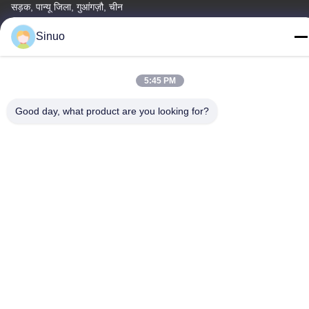
सड़क, पान्यू जिला, गुआंगज़ौ, चीन
टेलीफोन
Sinuo
+86--13527656435
5:45 PM
Good day, what product are you looking for?
चीन अच्छी गुणवत्ता इलेक्ट्रिक वाहन परीक्षण उपकरण आपूर्तिकर्ता. कॉपीराइट ©
-2026 Sinuo Testing Equipment Co. , Limited सभी अधिकार सुरक्षित हैं।
गोपनीयता नीति
|
साइटमैप