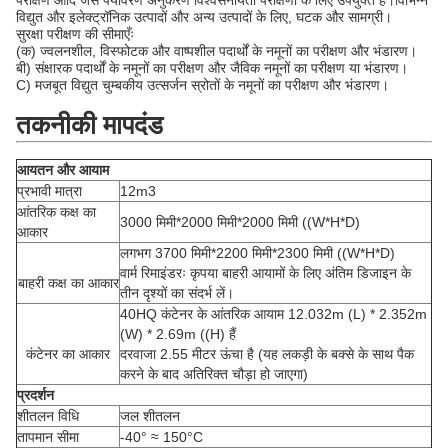
परीक्षण आदि जैसे पर्यावरण अनुकरण विश्वसनीयता परीक्षणों के लिए उपयुक्त है।विभिन्न
विद्युत और इलेक्ट्रॉनिक उत्पादों और अन्य उत्पादों के लिए, घटक और सामग्री।
सुरक्षा परीक्षण की सीमाएँः
(क) ज्वलनशील, विस्फोटक और वाष्पशील पदार्थों के नमूनों का परीक्षण और भंडारण।
बी) संक्षारक पदार्थों के नमूनों का परीक्षण और जैविक नमूनों का परीक्षण या भंडारण।
C) मजबूत विद्युत चुम्बकीय उत्सर्जन स्रोतों के नमूनों का परीक्षण और भंडारण।
तकनीकी मापदंड
आयतन और आयाम
प्रभावी मात्रा
12m3
आंतरिक कक्ष का
3000 मिमी*2000 मिमी*2000 मिमी ((W*H*D)
आकार
लगभग 3700 मिमी*2200 मिमी*2300 मिमी ((W*H*D)
वार्म रिमाइंडरः कृपया बाहरी आयामों के लिए अंतिम डिजाइन के
बाहरी कक्ष का आकार
तीन दृश्यों का संदर्भ लें।
40HQ कंटेनर के आंतरिक आयाम 12.032m (L) * 2.352m
(W) * 2.69m ((H) हैं
कंटेनर का आकार
दरवाजा 2.55 मीटर ऊंचा है (यह लकड़ी के बक्से के साथ पैक
करने के बाद अतिरिक्त चौड़ा हो जाएगा)
प्रदर्शन
शीतलन विधि
जल शीतलन
तापमान सीमा
-40° ≈ 150°C