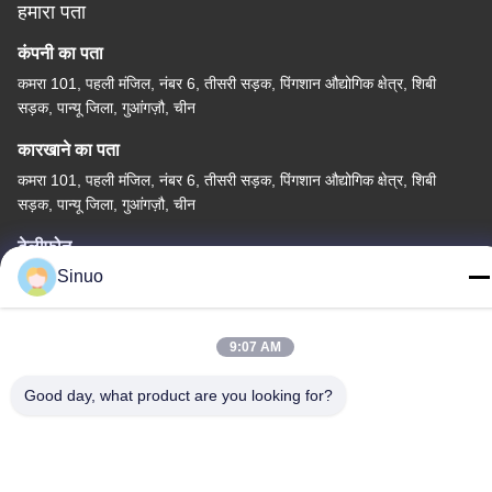
हमारा पता
कंपनी का पता
कमरा 101, पहली मंजिल, नंबर 6, तीसरी सड़क, पिंगशान औद्योगिक क्षेत्र, शिबी
सड़क, पान्यू जिला, गुआंगज़ौ, चीन
कारखाने का पता
कमरा 101, पहली मंजिल, नंबर 6, तीसरी सड़क, पिंगशान औद्योगिक क्षेत्र, शिबी
सड़क, पान्यू जिला, गुआंगज़ौ, चीन
टेलीफोन
Sinuo
+86--13527656435
9:07 AM
Good day, what product are you looking for?
चीन अच्छी गुणवत्ता इलेक्ट्रिक वाहन परीक्षण उपकरण आपूर्तिकर्ता. कॉपीराइट ©
-2026 Sinuo Testing Equipment Co. , Limited सभी अधिकार सुरक्षित हैं।
गोपनीयता नीति
|
साइटमैप