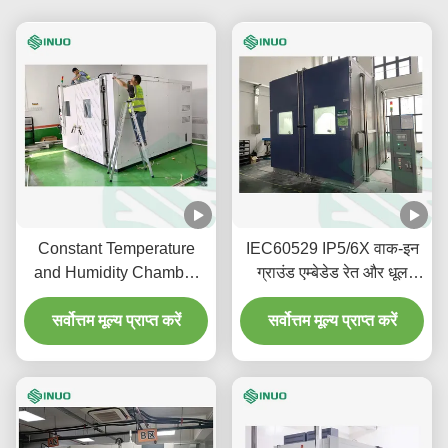
Constant Temperature
IEC60529 IP5/6X वाक-इन
and Humidity Chamber
ग्राउंड एम्बेडेड रेत और धूल
20m³ Programmable
परीक्षण कक्ष
सर्वोत्तम मूल्य प्राप्त करें
Climate Chamber
सर्वोत्तम मूल्य प्राप्त करें