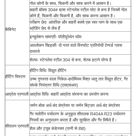
गोल कोनों के साथ, चिकनी और साफ करने में आसान है।
बाहरी बॉक्स 304# ब्रश स्टेनलेस स्टील प्लेट से बना है जिसमें गोल
कोने हैं, चिकनी और चिकनी है, और साफ करना आसान है।
परीक्षण छेदः आंतरिक और बाहरी बक्से एक रबर प्लग के साथ एक
थ्रेडिंग छेद से लैस हैं
कैबिनेट
इन्सुलेशन सामग्रीः पॉलीयूरेथेन फोम
अवलोकन खिड़कीः दो परत वाले विस्फोट प्रतिरोधी टेम्पर्ड ग्लास
दरवाजे
शेल्फः स्टेनलेस स्टील 304 से बना, शेल्फ हटाने योग्य है
हीटिंग विधिः विद्युत हीटिंग
हीटिंग सिस्टम
उच्च गुणवत्ता वाला निकेल-क्रोमियम मिश्र धातु तार विद्युत हीटर, गैर
संपर्क नियंत्रण विधि (एसएसआर)
आर्द्रता प्रणाली
आर्द्रता विधिः बाहरी आर्द्रता संरचना का उपयोग करना
जर्मन बोक अर्ध-बंद कंप्रेसर या जर्मन बिट्ज़र अर्ध-बंद कंप्रेसर
गैर फ्लोरीन पर्यावरण के अनुकूल शीतलक R404A R23 पर्यावरण
नियमों का अनुपालन करता है और सुरक्षित और गैर विषैले है।
शीतलन प्रणाली
शेल और ट्यूब कंडेनसर (पानी से ठंडा)