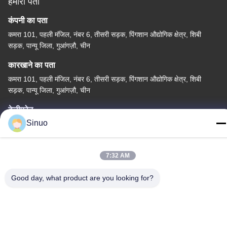
हमारा पता
कंपनी का पता
कमरा 101, पहली मंजिल, नंबर 6, तीसरी सड़क, पिंगशान औद्योगिक क्षेत्र, शिबी
सड़क, पान्यू जिला, गुआंगज़ौ, चीन
कारखाने का पता
कमरा 101, पहली मंजिल, नंबर 6, तीसरी सड़क, पिंगशान औद्योगिक क्षेत्र, शिबी
सड़क, पान्यू जिला, गुआंगज़ौ, चीन
टेलीफोन
Sinuo
+86--13527656435
7:32 AM
Good day, what product are you looking for?
चीन अच्छी गुणवत्ता इलेक्ट्रिक वाहन परीक्षण उपकरण आपूर्तिकर्ता. कॉपीराइट ©
-2026 Sinuo Testing Equipment Co. , Limited सभी अधिकार सुरक्षित हैं।
गोपनीयता नीति
|
साइटमैप