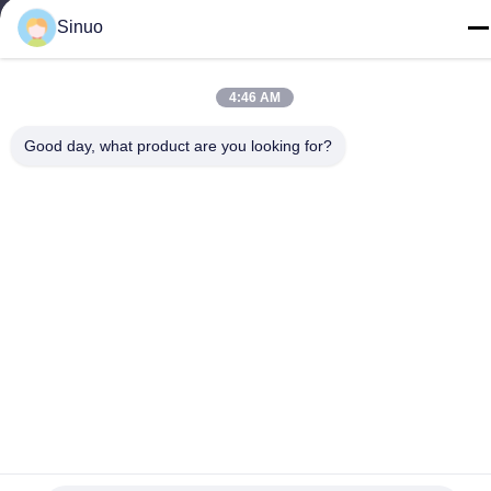
टेलीफोन
Sinuo
+86--13527656435
4:46 AM
Good day, what product are you looking for?
चीन अच्छी गुणवत्ता इलेक्ट्रिक वाहन परीक्षण उपकरण आपूर्तिकर्ता. कॉपीराइट ©
-2026 Sinuo Testing Equipment Co. , Limited सभी अधिकार सुरक्षित हैं।
गोपनीयता नीति
|
साइटमैप