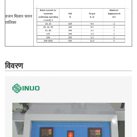
वजन मिलान चयन
तालिका
विवरण