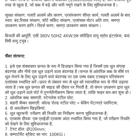
तरह से खुला है, जो कक्ष में बड़े और भारी नमूने रखने के लिए सुविधाजनक है।
सुरक्षा संरक्षण: गलती अलार्म और कारण, प्रसंस्करण शीघ्र कार्य, गलती अलार्म के बाद
स्वत: बंद;रिसाव संरक्षण, शॉर्ट सर्किट संरक्षण, प्रशंसक मोटर अति ताप, समग्र
उपकरण चरण हानि / रिवर्स चरण, समग्र उपकरण समय संरक्षण।
बिजली की आपूर्ति: एसी 380V 50HZ 4KW;एक संपीड़ित वायु स्रोत इंटरफ़ेस, Φ8
मिमी वायु ट्यूब।
चैंबर संरचना:
1. इसे एक शंक्वाकार फ़नल के रूप में डिज़ाइन किया गया है जिसमें एक धूल संग्रह
बंदरगाह और नीचे एक धूल उड़ाने वाला बंदरगाह है।फनल से आंतरिक कक्ष के शीर्ष पर
धूल भेजने के लिए धूल उड़ाने वाले बंदरगाह पर एक उच्च दबाव टरबाइन परिसंचरण
प्रशंसक स्थापित करें।ऊपर से लंबवत रूप से धूल को स्वाभाविक रूप से नीचे उड़ाया
जाता है।जब धूल फ़नल की साइड की दीवार पर गिरती है, तो कंपन उपकरण द्वारा धूल
को धूल उड़ाने वाले पोर्ट में पुनर्नवीनीकरण किया जाता है, ताकि चक्र बार-बार शुरू हो।
2. आंतरिक कक्ष सामग्री: स्टेनलेस स्टील प्लेट;
3. बाहरी चैम्बर सामग्री: कोल्ड रोल्ड स्टील प्लेट + बेकिंग पेंट/स्प्रे प्लास्टिक;
4. दो अवलोकन खिड़कियां;
5. धूल खुरचनी: परीक्षण की स्थिति का निरीक्षण करना सुविधाजनक है;
6. प्रकाश दीपक: एक एलईडी प्रकाश अंदर स्थापित किया गया है, जो परीक्षण स्थिति
को देखने के लिए सुविधाजनक है;
7. टेस्ट होल: Ø100mm;
8. कम्पार्टमेंट ब्रैकेट का भार: 100KG।