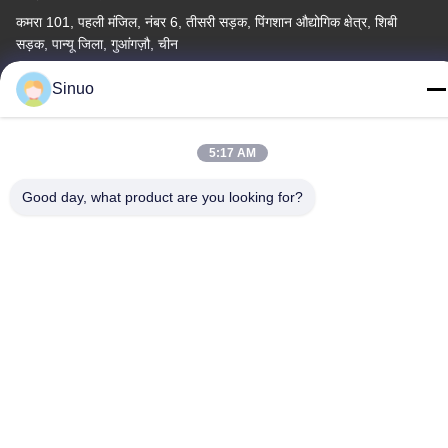
कमरा 101, पहली मंजिल, नंबर 6, तीसरी सड़क, पिंगशान औद्योगिक क्षेत्र, शिबी
सड़क, पान्यू जिला, गुआंगज़ौ, चीन
टेलीफोन
Sinuo
+86--13527656435
5:17 AM
Good day, what product are you looking for?
चीन अच्छी गुणवत्ता इलेक्ट्रिक वाहन परीक्षण उपकरण आपूर्तिकर्ता. कॉपीराइट ©
-2026 Sinuo Testing Equipment Co. , Limited सभी अधिकार सुरक्षित हैं।
गोपनीयता नीति
|
साइटमैप