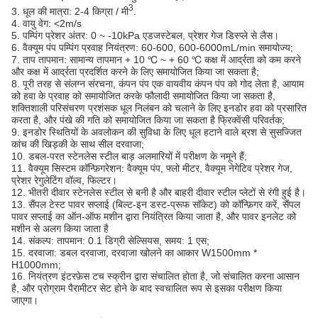
3
3. धूल की मात्रा: 2-4 किग्रा / मी
.
4. वायु वेग: <2m/s
5. पम्पिंग प्रेशर अंतर: 0 ~ -10kPa एडजस्टेबल, प्रेशर गेज डिस्प्ले से लैस।
6. वैक्यूम पंप पम्पिंग प्रवाह नियंत्रण: 60-600, 600-6000mL/min समायोज्य;
7. ताप तापमान: सामान्य तापमान + 10 ℃ ~ + 60 ℃ कक्ष में आर्द्रता को कम करने
और कक्ष में आर्द्रता प्रदर्शित करने के लिए समायोजित किया जा सकता है;
8. पूरी तरह से संलग्न संरचना, कंपन पंप एक वायवीय कंपन पंप को गोद लेता है, आयाम
को हवा के प्रवाह को समायोजित करके फौलादी समायोजित किया जा सकता है,
शक्तिशाली परिसंचरण प्रशंसक धूल निलंबन को चलाने के लिए इनडोर हवा को प्रसारित
करता है, और पंखे की गति को समायोजित किया जा सकता है फ्रिक्वेंसी परिवर्तक;
9. इनडोर स्थितियों के अवलोकन की सुविधा के लिए धूल हटाने वाले ब्रश से सुसज्जित
कांच की खिड़की के साथ सील दरवाजा;
10. डबल-परत स्टेनलेस स्टील बाड़ अलमारियों में परीक्षण के नमूने हैं;
11. वैक्यूम सिस्टम कॉन्फ़िगरेशन: वैक्यूम पंप, फ्लो मीटर, वैक्यूम नेगेटिव प्रेशर गेज,
प्रेशर रेगुलेटिंग वॉल्व, फिल्टर।
12. भीतरी दीवार स्टेनलेस स्टील से बनी है और बाहरी दीवार स्टील प्लेटों से रंगी हुई है।
13. सैंपल टेस्ट पावर सप्लाई (बिल्ट-इन डस्ट-प्रूफ सॉकेट) को कॉन्फ़िगर करें, सैंपल
पावर सप्लाई का ऑन-ऑफ मशीन द्वारा नियंत्रित किया जाता है, और पावर इनलेट को
मशीन से अलग किया जाता है
14. संकल्प: तापमान: 0.1 डिग्री सेल्सियस, समय: 1 एस;
15. दरवाजा: डबल दरवाजा, दरवाजा खोलने का आकार W1500mm *
H1000mm;
16. नियंत्रण इंटरफ़ेस टच स्क्रीन द्वारा संचालित होता है, जो संचालित करना आसान
है, और प्रोग्राम पैरामीटर सेट होने के बाद स्वचालित रूप से इसका परीक्षण किया
जाएगा।