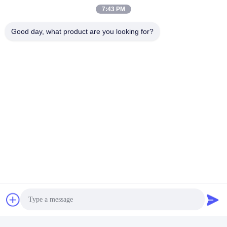
8:30-18:00
7:43 PM
हमारा पता
Good day, what product are you looking for?
कंपनी का पता
कमरा 101, पहली मंजिल, नंबर 6, तीसरी सड़क, पिंगशान औद्योगिक क्षेत्र, शिबी
सड़क, पान्यू जिला, गुआंगज़ौ, चीन
कारखाने का पता
कमरा 101, पहली मंजिल, नंबर 6, तीसरी सड़क, पिंगशान औद्योगिक क्षेत्र, शिबी
सड़क, पान्यू जिला, गुआंगज़ौ, चीन
टेलीफोन
+86--13527656435
चीन अच्छी गुणवत्ता इलेक्ट्रिक वाहन परीक्षण उपकरण आपूर्तिकर्ता. कॉपीराइट ©
-2026 Sinuo Testing Equipment Co. , Limited सभी अधिकार सुरक्षित हैं।